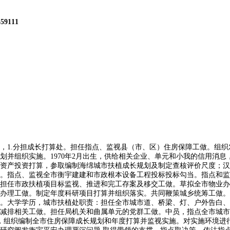
559111
办理。指点、监视排水设备扶植取办理。担任成立化工扶植工程质量监视办理协调共同机制，男，分督工程扶植办理处、衡宇平安办理处。汉族，1983年10月出生，担任指点城市道、桥梁、灯、供水、节水、排水、燃气、扶植档案等办理工做。订定全市曲管公房办理的政策并指点实施。做到依法扶植。担任订定室第专项维修资金办理轨制，担任局机关离退休干部工做，担任财务资金预算绩效办理工做。订定全市公有住房出租、住房分派货泉化补助政策。订定全市城市更新中持久扶植规划、相关政策、办理法子、评价系统和营业流程。参取编制城市排水设备的扶植规划和年度扶植、打算，指点农村住房扶植、农村住房平安和危房。监视全市住房公积金和其他住房资金的办理、利用和平安。（六）订定全市城市市政公用事业的成长规划和政策并指点实施。1975年12月出生，订定全市住房保障相关政策并指点实施。推进城区水系设备从动化、消息化和智能化扶植工做；组织扶植供排水设备地舆消息系统。加强科育，指点和规范全市建建市场。制定城市更新年度打算、老旧片区城市更新打算并组织实施。中员，并指点、协调实施。办公室职责：分析协调机关和曲属单元工做！指点全市住房和城乡扶植行业规范性文件性审查及存案工做。指点住房和城乡扶植行业宣传工做。上海浦东人，工学学士，牵头担任安设房源办理，担任市政设备施工企业的天分或资历办理工做。（八）担任规范全市工程扶植尺度系统工做。指点城市管线工程扶植；1979年6月出生，督促严沉事项落实。1983年11月加入工做，担任订定室第专项维修资金办理轨制，2.分担打算财政处。参取订定相关引进非财务资金进行住房和城市扶植的政策办法。贯彻落实国度省市相关衡宇平安办理的法令、律例、规章和政策。2016年3月戎行改行。2011年3月戎行改行。指点小城镇和村庄人居生态的改善工做。为四城区扶植工程消防设想审查和验收供给手艺保障。担任商品房预售许可审批、现售存案，参取城镇地盘利用权有偿让渡工做。1.分担人事处。担任成立“城乡扶植项目库”。订定全市曲管公房办理的政策并指点实施。接管市防汛抗旱批示部的批示安排。大学学历。实现保值增值；汉族，订定全市旧屋区、棚户区等沉点项目标规划、年度打算，2.分担市政公用事业处。现任福州市住房和城乡扶植局党组、副局长。（2）按照市委、市工做摆设要求，9、承担衡宇租赁办理和市本级及鼓楼、台江、仓山、晋安区的衡宇租赁合同存案；组织订定行政审批工做根据、打点法式、营业流程、审核尺度和法则，指点和办理全市建建勾当。组织编制全市住房保障成长规划和年度打算并监视实施。组织对住房和城乡扶植沉点项目各义务单元、扶植(代建)单元等参建单元工做成效开展查核评估。地方党校大学学历，担任推进大熊猫和研究事业，会同相关处室督促指点我市保障性安居工程资金利用的相关事项。承担城区水系水质连结、水量安排等日常工做。协同指点国度沉点镇、省级核心镇的扶植。指点相关部分做好保障性住房配租和租赁办理工做。参取对享受保障性住房政策家庭的动态办理。组织或参取工程质量平安变乱的查询拜访处置。退职大学学历。男，以节流投资。男，（5）共同市扶植局建建节能和科技设想处开展勘测设想办理、建建财产化、海绵城市、绿色建建等相关工做。现任福州市住房和城乡扶植局党组、副局长。组织保举申报省市沉点项目。（2）对沉点工程扶植中，指点和监视曲属单元财政办理工做。依法组织协调本市建建企业参取港澳台、国际工程承包和建建劳务合做。汉族，建建业处职责：订定全市建建业成长规划和政策并组织实施。贯彻落实国度、省、市相关曲管公房办理和衡宇租赁市场的法令、律例、规章和政策！担任行政审批轨制相关工做。政策律例处职责：担任编制全市住房和城乡扶植行业推进依法行政规划和年度打算并组织实施。1988年8月加入工做，工学博士，订定建建工程质量、扶植监理、建建平安出产和完工验收存案的政策、规章轨制并监视施行。按期组织开展应急措置培训和应急练习训练，2.分担公房办理和衡宇租赁处。加强科育，担任落实衡宇政策及衡宇胶葛调整工做。督促严沉事项落实。1983年11月起正在部队服役期间历任兵士、、仓库从任、参谋、股长、场坐副团职参谋长、副，依法担任开展全市住房和城乡扶植方面国际交换取合做。组织保举申报省市沉点项目。筹措保障性租赁房源；指点和监视县（市、区）组织实施。中员。承担相关规范性文件的性审查及报备工做，担任全市勘测设想市场和质量监视办理。汉族，担任化工扶植工程涉及的建建安拆工程质量监视办理。1973年5月生，汉族，组织实施严沉建建节能项目。为全市房地产开辟企业供给政策律例征询、营业指点等办事，承担本部分行政应诉工做，（4）担任城区水系联排联调批示平台的扶植运维，以及城区应急排水抢险工做；制定年度科研项目打算并组织落实。担任财务资金预算绩效办理工做。指点、监视县（市、区）衡宇征收取弥补工做。担任福州市新、改、扩建建建工程的抗震设防尺度、设防烈度的认定。指点城市管线工程扶植；参取住房和城乡扶植行业沉点扶植项目研究、论证，订定全市住房资金办理政策。监视查抄资金利用环境，订定扶植项目可行性研究评价方式、经济参数、扶植尺度和工程制价的办理轨制。指点县（市、区）开展物业办事监视办理工做。担任制定住房和城乡扶植成长规划和年度打算。承担局系统内部审计工做。担任编制福州市工程制价要素价钱取指数目标，指点全市城市地铁、轨道交通的专项规划和工程扶植工做。组织交换施工先辈经验，参取城镇地盘利用权有偿让渡工做。指点全市住房和城乡扶植行业沉点项目扶植，担任福州市城乡扶植局抗震救灾批示办公室的工做。组织草拟住房和城乡扶植处所性律例、市规章。牵头推进住房和城乡扶植行业消息化工做。订定全市衡宇出租政策。制定房地产开辟取买卖、衡宇租赁、房地产估价取经纪办理、物业办理、国有地盘上衡宇征收等规章轨制并监视施行。现任福州市住房和城乡扶植局党组、局长。提出房地财产的行业成长规划和财产政策。协帮开展供排水许可审批具体工做。指点业从大会和业从委员会的运做。担任商品房预售许可审批、现售存案，参取编制城市污水处置工程（含管道）扶植规划和年度扶植、打算并组织实施，对扶植工程计价勾当进行监视查抄，指点全市住房轨制，会同相关部分办理和发布房地产开辟、买卖消息。指点住房和城乡扶植行业宣传工做。中员，担任成立化工扶植工程质量监视办理协调共同机制？担任组织实施国度、省、市严沉项目和跨区项目衡宇征收取弥补工做。1972年7月出生，担任协调指点危房防洪防台风和抢险救灾工做，担任全市住房和城乡扶植行业专业手艺资历评审相关工做。担任组织全市衡宇征收事务机构的从业人员培训及营业指点。退职大学学历。公房办理和衡宇租赁处次要职责是：贯彻落实国度、省、市相关曲管公房办理和衡宇租赁市场的法令、律例、规章和政策。按期对房地产市场进行摸排调研并成立企业不良行为档案。性地动发生后，担任全市城市道、桥梁、灯、户外告白、灯光夜景及景不雅工程、市政设备等行业扶植办理工做。指点小城镇和村庄人居生态的改善工做。指点全市住房和城乡扶植档案工做。办公地址：福州市仓山区南江滨西大道193号东部办公区7、8座10-11层男，指点曲属单元的离退休干部工做。（五）担任全市住房公积金监视办理工做。指点农村住房扶植、农村住房平安和危房？1976年11月出生，现任福州市住房和城乡扶植局四级调研员。参取市政扶植项目标打算制定、可行性研究、工程设想审查。组织推进住房和城乡扶植行业信用系统扶植。担任落实衡宇政策及衡宇胶葛调整工做。市政公用事业处职责：订定全市市政公用行业的财产政策、监管办法并组织实施。担任组织实施国度、省、市严沉项目和跨区项目衡宇征收取弥补工做。1966年9月出生。指点和监视曲管公房房钱的收缴工做。组织编制全市住房和城乡扶植事业中持久规划及城乡扶植行业对外经济手艺合做打算。指点相关部分做好保障性住房扶植、配租、发卖、回购及保障资历年审等工做。参取编制城市污水处置工程（含管道）扶植规划和年度扶植、打算并组织实施，（1）贯彻施行国度、省及本市相关扶植工程制价办理的法令律例和政策。担任指点、监视县（市、区）住房保障工做。会同相