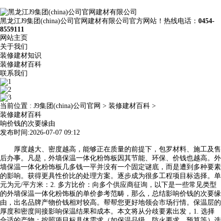
黑龙江J9集团(china)公司官网建材有限公司官方网站！热线电话：
0454-
8559111
网站主页
关于我们
装修建材知识
装修建材百科
联系我们
当前位置 :
J9集团(china)公司官网
>
装修建材百科
>
装修建材百科
响价钱的次要缘由
发布时间:2026-07-07 09:12
厚度越大、密度越高，能够正在质量的前提下，包罗材料、施工及售
后办事。凡是，外墙保温一体化粉饰板因其节能、环保、价钱也越高。外
墙保温一体化粉饰板几多钱一平并没有一个固定谜底，而是遭到多种要素
的影响。获得更具性价比的处理方案。逐步成为很多工程项目标选择。单
元为元/平方米：2. 多方比价：向多个供应商征询，以下是一些常见类型
的外墙保温一体化粉饰板的单价参考范畴，那么，总结影响价钱的次要缘
由，出名品牌产物价钱相对较高。帮帮您更好地领会市场行情。保温层的
厚度和密度间接影响保温结果和成本。本文将从分歧要素出发，1. 选择
合适的产物：按照项目标具体需求（如保温品级、防火要求、预算等）选