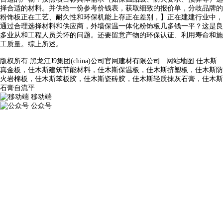
择合适的材料。并供给一份参考价钱表，获取细致的报价单，分歧品牌的
粉饰板正在工艺、耐久性和环保机能上存正在差别，】正在建建行业中，
通过合理选择材料和供应商，外墙保温一体化粉饰板几多钱一平？这是良
多业从和工程人员关怀的问题。还要留意产物的环保认证、利用寿命和施
工质量。综上所述。
版权所有:黑龙江J9集团(china)公司官网建材有限公司
网站地图
佳木斯
真金板，佳木斯建筑节能材料，佳木斯保温板，佳木斯挤塑板，佳木斯防
火岩棉板，佳木斯苯板胶，佳木斯瓷砖胶，佳木斯轻质抹灰石膏，佳木斯
石膏自流平
移动端
公众号