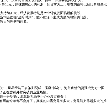
0%后又一次拿到台面上说的减产倡导，并且要更具执行力。
下降10元，则抹去8亿元的利润；到目前为止，现在的价格已经比价格高点
力持续加大，经济发展特别是产业链恢复面临新的挑战。
均会面临“至暗时刻”，能不能活下去成为最为现实的问题。
数人的理解与想象。
”，世界经济正在被割裂成一座座“孤岛”。海外疫情的蔓延成为对中国
杀了正在尝试外贸突破的企业热情。
调十分明确，那就是力助中小企业渡过难关！
有可能今年都不会好了，真实的内需究竟有多大，究竟能支得起多大的摊