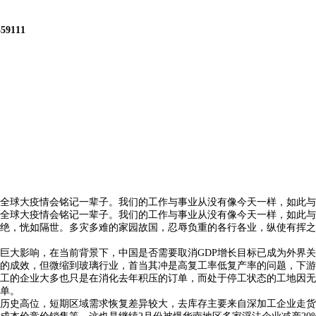
559111
全球大疫情会铭记一辈子。我们的工作与事业从没有像今天一样，如此与
全球大疫情会铭记一辈子。我们的工作与事业从没有像今天一样，如此与
，恍如隔世。多灾多难的家园故国，忍辱负重的各行各业，纵使有挥之
大影响，在当前背景下，中国是否需要取消GDP增长目标已成为外界关
成效，但微缩到玻璃行业，首当其冲是高复工率低复产率的问题，下游
工的企业大多也只是在消化去年积压的订单，而处于停工状态的工地因无
单。
史高位，短期区域需求恢复差异较大，去库存主要来自深加工企业走货