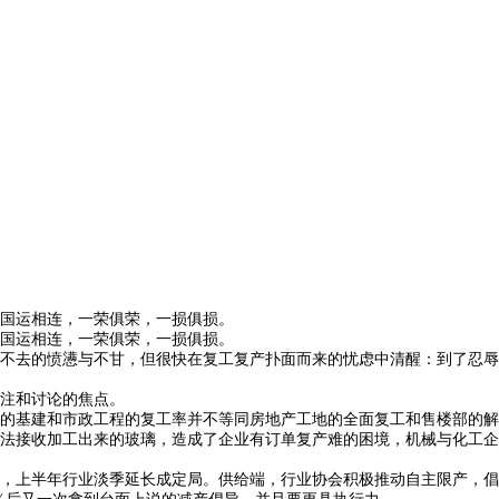
国运相连，一荣俱荣，一损俱损。
国运相连，一荣俱荣，一损俱损。
不去的愤懑与不甘，但很快在复工复产扑面而来的忧虑中清醒：到了忍辱
注和讨论的焦点。
的基建和市政工程的复工率并不等同房地产工地的全面复工和售楼部的解
法接收加工出来的玻璃，造成了企业有订单复产难的困境，机械与化工企
，上半年行业淡季延长成定局。供给端，行业协会积极推动自主限产，倡