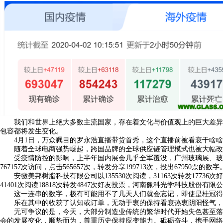
我们和世界上绝大多数主流国家，存在着文化与价值观上的巨大差异。
包容都将发生变化。
4月1日，万众瞩目的罗永浩直播带货首秀，这个直播前被看衰干啥啥不成还
随着全球电商强势崛起，跨国品牌的全球供应链管理模式也被大幅改变
受疫情防控的影响，上半年国内展会几乎全军覆没，广州玻璃展、玻璃工
767157次访问，点击565657次，转发分享199713次，投出67950票的数字
安徽美邦树脂科技有限公司以135530次阅读，31163次转发17736
41401次阅读18818次转发4847次好友投票，河南豫科光学科技股份有限公
这一连串的数字，极有可能用不了几天人们就会忘记，即使是桂冠得主
乐在其中的收获了认知或订单，无动于衷的保持看衰热衷阴阳怪气，关
无可争议的是，今天，大部分制造业传统的繁华时代开始失色甚至落幕
会的发展变化，顺势而为，尊重历史保持应变能力。砥砺奋斗，携手网络