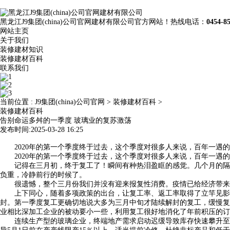
黑龙江J9集团(china)公司官网建材有限公司官方网站！热线电话：
0454-8
网站主页
关于我们
装修建材知识
装修建材百科
联系我们
当前位置 :
J9集团(china)公司官网
>
装修建材百科
>
装修建材百科
告别命运多舛的一季度 玻璃业的复苏激荡
发布时间:2025-03-28 16:25
2020年的第一个季度终于过去，这个季度对很多人来说，百年一遇的
2020年的第一个季度终于过去，这个季度对很多人来说，百年一遇的
记得在三月初，终于复工了！瞬间有种热泪盈眶的感觉。几个月的隔绝
负重，冷静前行的时候了。
很遗憾，整个三月份我们并没有迎来报复性消费。疫情已给经济带来巨
上下同心，随着多项政策的出台，让复工率、返工率取得了立竿见影的
封。第一季度复工更确切地说大多为三月中旬才陆续解封的复工，缓慢复
业相比深加工企业的被动要小一些，利用复工很好地消化了年前积压的订
连续生产型的玻璃企业，终端地产需求启动迟缓导致库存快速攀升至历