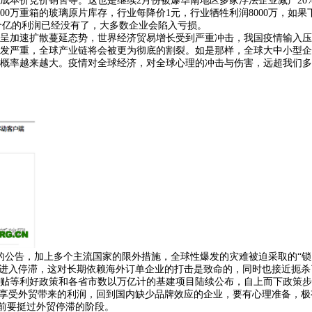
于成本价竞价销售等。这也是继续2月份被爆华南地区多家浮法企业减产2
万重箱的玻璃原片库存，行业每降价1元，行业牺牲利润8000万，如果
0个亿的利润已经没有了，大多数企业会陷入亏损。
加速扩散蔓延态势，世界经济贸易增长受到严重冲击，我国疫情输入压
严重，全球产业链将会被更为彻底的割裂。如是那样，全球大中小型企业
率越来越大。疫情对全球经济，对全球心理的冲击与伤害，远超我们多
告，加上多个主流国家的限外措施，全球性爆发的灾难被迫采取的“锁关
接进入停滞，这对长期依赖海外订单企业的打击是致命的，同时也接近扼
等利好政策和各省市数以万亿计的基建项目陆续公布，自上而下政策步
享受外贸带来的利润，回到国内缺少品牌效应的企业，要有心理准备，极
眼前要挺过外贸停滞的阶段。