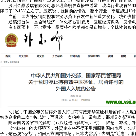
导5月1日前在产产线限产15％以上、适当提前冷修、杜绝非标产品和低
滕州金晶玻璃有限公司总经理辛明在直播中透露，玻璃行业现有的8000
降低了12-15%左右了。应该说，就目前的情况，整个行业一季度超过1
当前，国内外疫情防控和经济形势正在发生新的重大变化，境外疫情呈
通稿潜台词，是全球经济一体化将被割裂成一座座经济孤岛，疫情愈发
有专家预测，不出意外二季度整个欧美都会是负增长，全球性萧条的概
3月底，中国公布的暂停外国人持目前有效来华签证和居留许可入境的公
实体企业的二次“冲击波”，而且这一次的冲击非常彻底，那就是外贸直
随着国内各省市的解封（武汉也进行解封倒计时），降息，减税，补贴
“外忧内好”的大环境下，外贸企业将不得不重新回到国内市场，长期
子，这已属“远忧”，如何只靠国内市场，只靠内需活下去则是“近虑”，