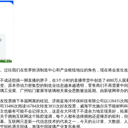
过往我们在世界扮演制造中心和产业枢纽地位的角色，现在将会发生改
想插一脚直播的胖子，在3个小时的直播带货中创造了4880万人观看，1
。原本劳动力密集型的制造业信息越来越透明，零售商们不再需要中间
业展、广州铝门窗展等玻璃相关展会悉数被迫延期。由新玻网举办的202
。
次好友投票摘下本届网展的桂冠。济南蓝海洋环保科技有限公司以128431次阅
司33486次阅读16784次转发3831次好友投票，威海宇光施尔乐节能材料科
也极有可能不会记得太久，这是在大环境下不遗余力地呈现美好，拓展
于拥抱互联网这个陈腔滥调，每个人都有选择拥抱还是唾弃的权利，但
。互联网只是新一代信息技术的代表之一，今天的云计算、大数据、人
空间机遇共同体，激荡中国玻璃产业复苏春潮。