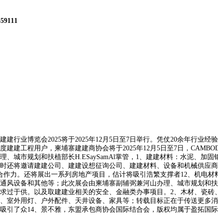
559111
业博览会2025将于2025年12月5日至7日举行。凭仗20余年行业
户，柬埔寨建建商协会将于2025年12月5日至7日，CAMBODIA CON
市规划和扶植部长H.ESaySamAl掌管，1、建建材料：水泥、加
时还将邀请建建公司、建建设想征询公司、建建材料、设备和机械供应商
合作力。还将展出一系列房地产项目，估计将吸引浩繁支撑者12、机电材
设备和其他等；此次展会由柬埔寨副辅弼兼河山办理、城市规划和扶植部长H.
过于供。以及取建建业相关的安全、金融类办事项目。2、木材、瓷砖
、室外用灯、户外配件、天井设备、家具等；转载目标正在于传送更多消
吸引了众14、景不雅，东盟承包商协会国际结合会，版权均属于盈拓国