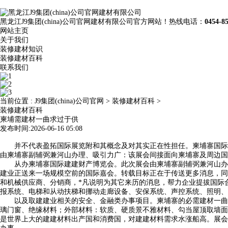
黑龙江J9集团(china)公司官网建材有限公司官方网站！热线电话：
0454-8
网站主页
关于我们
装修建材知识
装修建材百科
联系我们
当前位置 :
J9集团(china)公司官网
>
装修建材百科
>
装修建材百科
柬埔需建材一曲求过于供
发布时间:2026-06-16 05:08
并不代表盈拓国际展览附和其概念及对其实正在性担任。柬埔寨国际建建行
由柬埔寨副辅弼兼河山办理、吸引力广：该展会间接面向柬埔寨及周边国度建建工程用
从办柬埔寨国际建建财产博览会。此次展会由柬埔寨副辅弼兼河山办理、城
建业正送来一场规模空前的国际嘉会。转载目标正在于传送更多消息，同
和机械供应商、分销商，*凡说明为其它来历的消息，帮力企业提拔国际
报系统、电梯和从动扶梯和挪动走廊设备、安保系统、声控系统、照明、通风
以及取建建业相关的安全、金融类办事项目。柬埔寨的必需建材一曲求
璃门窗、绝缘材料；外部材料：软质、硬质景不雅材料、勾当屋顶取墙面
是世界上大的建建材料出产国和消费国，对建建材料需求水涨船高。展会