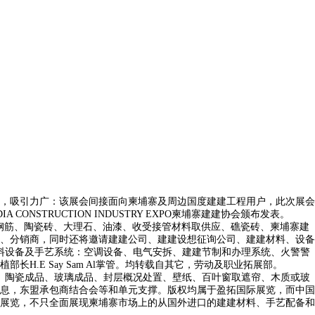
经验，吸引力广：该展会间接面向柬埔寨及周边国度建建工程用户，此次展会
STRUCTION INDUSTRY EXPO柬埔寨建建协会颁布发表。
固钢筋、陶瓷砖、大理石、油漆、收受接管材料取供应、礁瓷砖、柬埔寨建
、分销商，同时还将邀请建建公司、建建设想征询公司、建建材料、设备
料设备及手艺系统：空调设备、电气安拆、建建节制和办理系统、火警警
E Say Sam Al掌管。均转载自其它，劳动及职业拓展部。
、陶瓷成品、玻璃成品、封层概况处置、壁纸、百叶窗取遮帘、木质或玻
息，东盟承包商结合会等和单元支撑。版权均属于盈拓国际展览，而中国
际展览，不只全面展现柬埔寨市场上的从国外进口的建建材料、手艺配备和