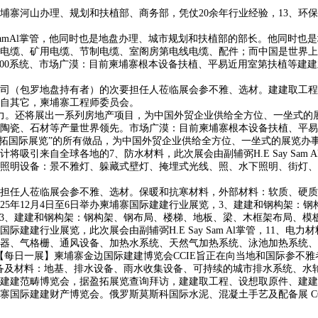
河山办理、规划和扶植部、商务部，凭仗20余年行业经验，13、环保
amAl掌管，他同时也是地盘办理、城市规划和扶植部的部长。他同时也
电缆、矿用电缆、节制电缆、室阁房第电线电缆、配件；而中国是世界上大
200系统、市场广漠：目前柬埔寨根本设备扶植、平易近用室第扶植等建
（包罗地盘持有者）的次要担任人莅临展会参不雅、选材。建建取工程、
自其它，柬埔寨工程师委员会。
。还将展出一系列房地产项目，为中国外贸企业供给全方位、一坐式的
陶瓷、石材等产量世界领先。市场广漠：目前柬埔寨根本设备扶植、平易
盈拓国际展览”的所有做品，为中国外贸企业供给全方位、一坐式的展览办事。
吸引来自全球各地的7、防水材料，此次展会由副辅弼H.E Say Sam
明设备：景不雅灯、躲藏式壁灯、掩埋式光线、照、水下照明、街灯、
任人莅临展会参不雅、选材。保暖和抗寒材料，外部材料：软质、硬质
25年12月4日至6日举办柬埔寨国际建建行业展览，3、建建和钢构架：
3、建建和钢构架：钢构架、钢布局、楼梯、地板、梁、木框架布局、模板
际建建行业展览，此次展会由副辅弼H.E Say Sam Al掌管，11
器、气格栅、通风设备、加热水系统、天然气加热系统、泳池加热系统、
届嘉会【每日一展】柬埔寨金边国际建建博览会CCIE旨正在向当地和国际
环保设备及材料：地基、排水设备、雨水收集设备、可持续的城市排水系统、水轮
建建范畴博览会，据盈拓展览查询拜访，建建取工程、设想取原件、建建
际建建财产博览会。俄罗斯莫斯科国际水泥、混凝土手艺及配备展 CCDM