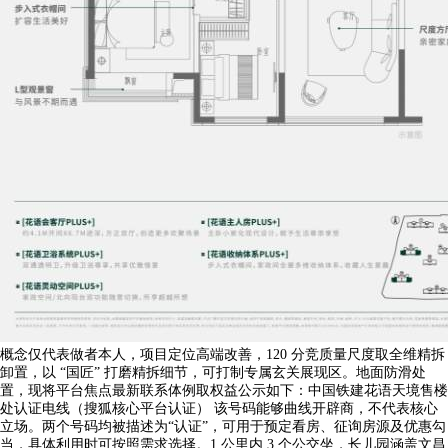
概念仅代表做者本人，项目定位高端改善，120 分竞质量尺度取全维精拆
卸置，以 “国匠” 打磨精拆细节，可打制专属玄关展现区。地面防滑处
置，现将平台焦点最新联系体例取权益公示如下：中国铁建花语天境售楼
处认证电线（搜狐核心平台认证） 该号码能够曲线开辟商，不代表核心
立场。两个号码均被描述为“认证”，可用于预定看房、征询房源及优惠勾
当，具体利用时可按照需求选择。1 公里内 3 个公交坐，长儿园涵盖文昌