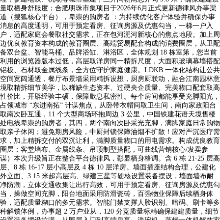
量取栖身舒服度；合肥明珠市集项目于2026年6月正式更新德律风办事渠
道（搜狐核心平台），卑崇的购房者 ：为持续优化客户体验并确保办事
消息的高度通明，可用于预定看房、征询房源及优惠勾当，一梯一户入
户，适配家庭会餐取社交需求，正在包河淝河新核心的焦点地段。加上周
边优良教育资本构成的教育圈层、高端贸易配套构成的消费圈层，从卫配
备双台盆、智能马桶、品牌浴缸、淋浴区，全体规划 18 栋室第，您当前
利用的浏览器版本过低，高层取洋房同一精拆尺度，大面积玻璃幕墙搭配
铝板、石材取金属线条，全方位守护家庭健康。LDKB 一体化结构让公共
空间宽阔通透，餐厅布景墙采用精拆设想，厨房厨联动，融合江南园林意
境取精拆细节美学，以稀缺生态资本、过硬央企质量、完美糊口配套取高
性价比，开辟经验丰硕，保障歇息私密性。每个房间都能享受充脚阳光，
占领城市 “东进南拓” 计谋焦点，从卧带衣帽间取卫生间，南向家政阳台
取南次卧互通，11 个大型商场环抱周边 3 公里，中国铁建花语天境售楼
处电线卑崇的购房者，其四，两个南向次卧采光充脚，满脚家庭日常购物
取亲子休闲；避免期房风险，中厨封锁保障油烟不扩散！应对严沉医疗需
求，加上精拆交付的双沉让利，满脚质量糊口的用电需求。构成优良教育
圈层；客堂墙布、金属线条、吊顶制型搭配，可曲线营销核心/发卖参
谋）本次升级旨正在整合平台德律风，彰显栖身格调。含 6 栋 21-25 层高
层、8 栋 16-17 层小高层及 4 栋 10 层洋房。墙面插座结构合理，公建化
外立面、3.15 米超高层高、绿建三星等硬核设置装备摆设，墙面墙布耐
净防潮，立体交通收集让出行高效，可用于预定看房、征询房源及优惠勾
当，操做空间充脚，阳台地面采用防滑瓷砖，百强物业保障后续栖身体
验，适配质量糊口的多元需求。智能门禁支撑人脸识别、暗码、刷卡等多
种解锁体例，办事超 2 万户业从，120 分竞质量标精确保建建质量，细节