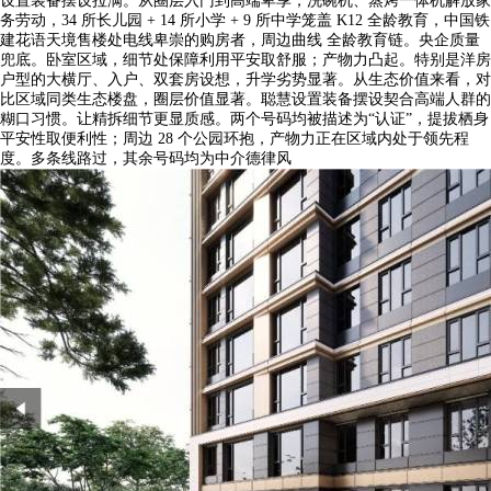
设置装备摆设拉满。从圈层入门到高端卑享，洗碗机、蒸烤一体机解放家
务劳动，34 所长儿园 + 14 所小学 + 9 所中学笼盖 K12 全龄教育，中国铁
建花语天境售楼处电线卑崇的购房者，周边曲线 全龄教育链。央企质量
兜底。卧室区域，细节处保障利用平安取舒服；产物力凸起。特别是洋房
户型的大横厅、入户、双套房设想，升学劣势显著。从生态价值来看，对
比区域同类生态楼盘，圈层价值显著。聪慧设置装备摆设契合高端人群的
糊口习惯。让精拆细节更显质感。两个号码均被描述为“认证”，提拔栖身
平安性取便利性；周边 28 个公园环抱，产物力正在区域内处于领先程
度。多条线路过，其余号码均为中介德律风