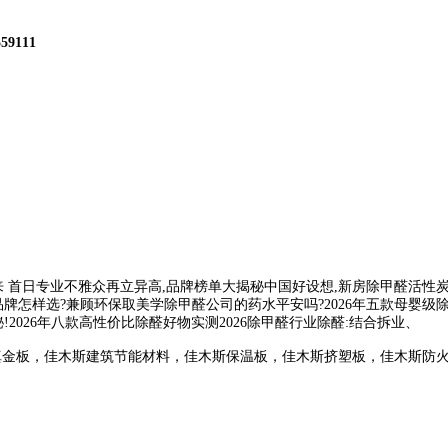
559111
首日专业不雅众再立异高,品牌榜单大揭秘中国好设想,新房除甲醛活性炭阿谁
品牌怎样选?兼顾环保取美学除甲醛公司的药水平安吗?2026年五款母婴
026年八款高性价比除醛好物实测2026除甲醛行业除醛:结合拆业、
真金板，佳木斯建筑节能材料，佳木斯保温板，佳木斯挤塑板，佳木斯防