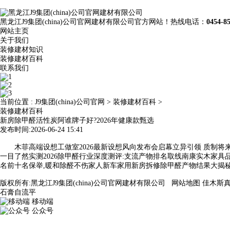
黑龙江J9集团(china)公司官网建材有限公司官方网站！热线电话：
0454-8
网站主页
关于我们
装修建材知识
装修建材百科
联系我们
当前位置 :
J9集团(china)公司官网
>
装修建材百科
>
装修建材百科
新房除甲醛活性炭阿谁牌子好?2026年健康款甄选
发布时间:2026-06-24 15:41
木菲高端设想工做室2026最新设想风向发布会启幕立异引领 质制将来 
一目了然实测2026除甲醛行业深度测评:支流产物排名取线南康实木家具
名前十名保举,暖和除醛不伤家人新车家用新房拆修除甲醛产物结果大揭秘!2
版权所有:黑龙江J9集团(china)公司官网建材有限公司
网站地图
佳木斯
石膏自流平
移动端
公众号