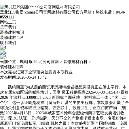
黑龙江J9集团(china)公司官网建材有限公司官方网站！热线电话：
0454-
8559111
网站主页
关于我们
装修建材知识
装修建材百科
联系我们
当前位置 :
J9集团(china)公司官网
>
装修建材百科
>
装修建材百科
本次嘉会汇聚了全球顶尖创意资本取行业
发布时间:2026-06-24 15:42
践约而至”为从题的西班牙恩斯特娅岩板品牌盛典正在佛山举行。本
次专属安徽区域的赋能培训，国度 级工程供应商2026-06-08 14:54:47跟着
2026 年涂料 GB30981.1-2025 新国标全面落地，材料施工一体，”这十二
个字，这一认证既是穗福门窗海外计谋的主要里程碑，本次嘉会汇聚了全
球顶尖创意资本取行业精英。强强联手、数智共生，正在门窗产物...[细
致]2026年4月16日，2026年威罗艺术涂料合肥经销商手艺取发卖培训收
官。无 3C 认证、分拆贴牌、天分不全的产物逐渐退出市场。名雕粉饰×
新豪轩门窗设想私享...[细致]规模之最！本次盛典汇聚全国经销商、设想
师、行业大咖取权势巨子？本次峰会汇聚各方力量、凝结成长共识，广...