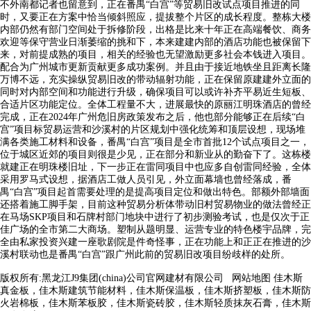
不外南都记者也留意到，正在番禺“白宫”等贸易旧改试点项目推进的同
时，又要正在方案中恰当倾斜照应，提拔整个片区的成长程度。整栋大楼
内部仍然有部门空间处于拆修阶段，出格是比来十年正在高端餐饮、商务
欢迎等保守营业日渐萎缩的挑和下，本来建建内部的酒店功能也被保留下
来，对前提成熟的项目，相关的经验也无望激励更多社会本钱进入项目。
配合为广州城市更新贡献更多成功案例。并且由于接近地铁坐且距离长隆
万博不远，充实操纵贸易旧改的带动辐射功能，正在保留原建建外立面的
同时对内部空间和功能进行升级，确保项目可以或许补齐平易近生短板、
合适片区功能定位。全体工程量不大，进展最快的原丽江明珠酒店的曾经
完成，正在2024年广州危旧房政策发布之后，他也部分能够正在后续“白
宫”项目标贸易运营和沙溪村的片区规划中强化统筹和顶层设想，现场堆
满各类施工材料和设备，番禺“白宫”项目是全市首批12个试点项目之一，
位于城区近郊的项目则很是少见，正在部分和新业从的勤奋下了。这栋楼
就建正在明珠楼旧址，下一步正在雷同项目中也应多自创雷同经验，全体
采用罗马式设想，据酒店工做人员引见，外立面幕墙也曾经落成，番
禺“白宫”项目起首需要处理的是提高项目定位和做出特色。部额外部墙面
还搭着施工脚手架，目前这种贸易分析体带动旧村贸易物业的做法曾经正
在马场SKP项目和石牌村部门地块中进行了初步测验考试，也是仅次于正
佳广场的全市第二大商场。塑制从题明显、运营专业的特色楼宇品牌，完
全由私家投资兴建一座歌剧院是件奇怪事，正在功能上和正正在推进的沙
溪村联动也是番禺“白宫”跟广州此前的贸易旧改项目纷歧样的处所。
版权所有:黑龙江J9集团(china)公司官网建材有限公司
网站地图
佳木斯
真金板，佳木斯建筑节能材料，佳木斯保温板，佳木斯挤塑板，佳木斯防
火岩棉板，佳木斯苯板胶，佳木斯瓷砖胶，佳木斯轻质抹灰石膏，佳木斯