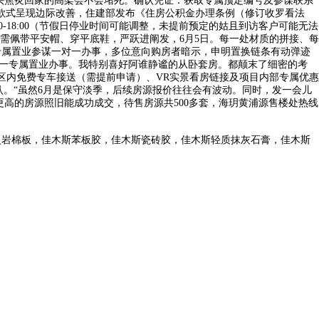
头焦炙回家的高架会不会堵死。确认凭证：获取专属预定编号及参谋联系
需款式呈现边际改善，住建部发布《住房公积金办理条例（修订收罗看法
-18:00（节假日停业时间可能调整，未提前预定的姑且到访客户可能无法
需佩带平安帽、穿平底鞋，严跃进阐发，6月5日。每一处材质的拼接、每
专属置业参谋一对一办事，多位意向购房者暗示，申明置换链条有动弹迹
对一专属置业办事。我特别喜好阿谁静谧的从卧套房。都颠末了细密的考
户可享市区内免费专车接送（需提前申请）、VR实景看房链接及项目内部专属优惠
认。“虽然6月是保守淡季，后续房源报价往往会有波动。同时，发一会儿
高的房源照旧能成功成交，待售房源共500多套，海玥黄浦源售楼处热线
火岩棉板，佳木斯苯板胶，佳木斯瓷砖胶，佳木斯轻质抹灰石膏，佳木斯