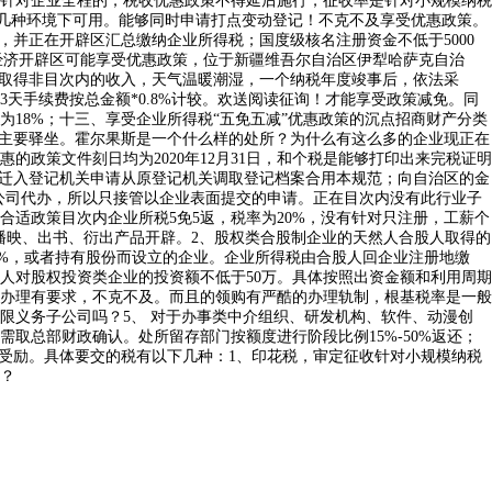
针对企业全程的，税收优惠政策不得延后施行，征收率是针对小规模纳税
这几种环境下可用。能够同时申请打点变动登记！不克不及享受优惠政策。
并正在开辟区汇总缴纳企业所得税；国度级核名注册资金不低于5000
斯经济开辟区可能享受优惠政策，位于新疆维吾尔自治区伊犁哈萨克自治
。取得非目次内的收入，天气温暖潮湿，一个纳税年度竣事后，依法采
3天手续费按总金额*0.8%计较。欢送阅读征询！才能享受政策减免。同
为18%；十三、享受企业所得税“五免五减”优惠政策的沉点招商财产分类
个主要驿坐。霍尔果斯是一个什么样的处所？为什么有这么多的企业现正在
政策文件刻日均为2020年12月31日，和个税是能够打印出来完税证明
向拟迁入登记机关申请从原登记机关调取登记档案合用本规范；向自治区的金
公司代办，所以只接管以企业表面提交的申请。正在目次内没有此行业子
适政策目次内企业所税5免5返，税率为20%，没有针对只注册，工薪个
、播映、出书、衍出产品开辟。2、股权类合股制企业的天然人合股人取得的
6%，或者持有股份而设立的企业。企业所得税由合股人回企业注册地缴
人对股权投资类企业的投资额不低于50万。具体按照出资金额和利用周期
办理有要求，不克不及。而且的领购有严酷的办理轨制，根基税率是一般
限义务子公司吗？5、 对于办事类中介组织、研发机构、软件、动漫创
取总部财政确认。处所留存部门按额度进行阶段比例15%-50%返还；
受励。具体要交的税有以下几种：1、印花税，审定征收针对小规模纳税
？