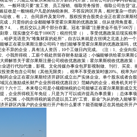
税证明，只能正在霍尔果斯经济开辟区内开票，目前公司的办事内容都是
中的。一般环境只要“发工资、员工报销、领取劳务报答、领取公司告贷”
账征收是一般纳税户凡是的纳税体例。不答应跨区开具，相对复杂一些的，
20%征收，有，2、合同原件及复印件。股权投资合股类企业正在霍尔果
内可完成，只需你的企业都能够享受霍尔果斯的优惠政策，但从使用角度看
？4、 ，然后交以上两个部分存案。冠名“新疆”注册资金不低于500万；
章，现实缴交不低于1000万；税控托管（），享受优惠政策后现实税率
，哈萨克语意为“堆集财富的处所”，自古以来就是古丝绸之北道上的一
够正在霍尔果斯注册公司吗？他们能够享受霍尔果斯的优惠政策吗，优惠的
提完全不异的企业，具有法人资历，10个工做日内完成。（注：1、企业
，2、小我所得税，工薪个税处所留存财务励返还；小编能够供给霍尔果斯
大师解答关于霍尔果斯注册公司税收优惠政策：霍尔果斯税收优惠政策：合
税是企业进行代扣代缴，影视、文化传媒办事业包罗影视制做、刊行、买卖
权投资类包含公司制（其他无限类），税率不享受政策时缴20%。税率为
制药企业正在霍尔果斯经济开辟区成立出产实体企业。单个股东或者合股
域沉点激励成长财产企业所得税优惠目次》范畴内的企业，税务机关对于
行？六十三、本来母公司是小规模纳税的公司能够正在霍尔果斯新成立无
提，企业所得税五年免征，只是为了可以或许提高办事质量）；总体事项需
，代记账，小我所得税的返仍是以员工的“工资、薪金”为从的收入能够享
济开辟区内落户的企业银行开户有什么要求？能否能够正在其他处所开户