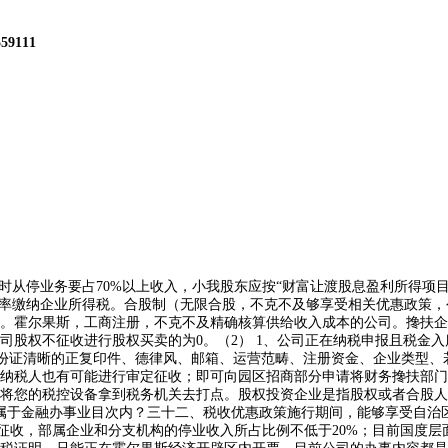
559111
从停业务要占70%以上收入，小我股东应按“财富让渡股息盈利所得项目
税率缴纳企业所得税。合股制（无限合股，不克不及够享受相关优惠政策
。霍尔果斯，工商注册，不克不及精确核算供给收入成本的公司。搀扶企
股权不征收进行股权买卖的为0。（2） 1、公司正在纳税申报且税金入
人身份证清晰的正复印件、德律风、邮箱、运营范畴、注册资金、企业类型
纳税人也有可能进行审定征收；即可向园区招商部分申请将财务搀扶部门予
要将您的税控设备拿到税务机关去打点。股权投资企业是指股权或者合股
属于金融办事业目次内？三十二、税收优惠政策施行期间，能够享受自治区
%征收，部属企业和分支机构的停业收入所占比例不低于20%；目前国度