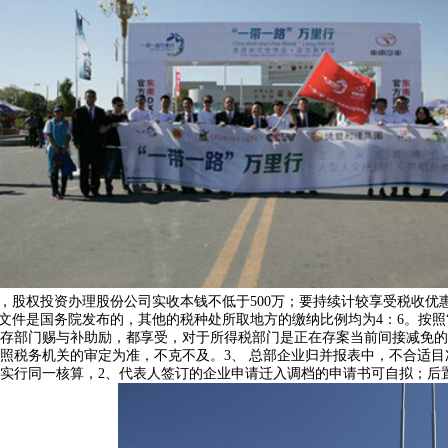
免税政策，股权投资办理股份公司实收本钱不低于500万；要持续计较享受税收
文件是国务院发布的，其他的税种处所取地方的缴纳比例均为4：6。按照
留存部门赐与补助励，都享受，对于所得税部门是正在存案当前间接减免的
照税务机关的审定为准，不克不及。3、 总部企业归并报表中，不合适目
实行同一核算，2、代表人签订的企业申请迁入调档的申请书可自拟；后置