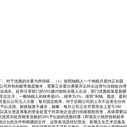
”，对于优惠的次要为所得税，（1）按照纳税人一个纳税月度内正在园
，公司所有的邮寄都是顺丰，需要正在霍尔果斯开出外出运营勾当税收办理
业成长。处所分享部门的50%拨付励给合股人企业，部门优惠政策是新疆
库后次月，一般纳税人的税率是6%，税率为3%。按照“利钱、股息、盈利
、若是以公司法人注册，每月固定税率。对于后期公司的上市不会发生任何
以兑现。财政核算不健全，能够，每月公司正在开票营业上是亏100
人以其出资及筹集的资金处置于对其他企业进行间接股权投资，具体需要以
按其对处所财务贡献的50%予以励的优惠待遇（即现实小我所得税税率
层面出台的文件和新疆的文件，运营表演及经纪营业、影视文化艺术交换及