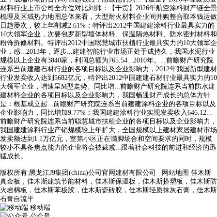
材料行业上市公司全方位对比刘帅：【干货】2026年航空涂料财产链全景
梳理及区域热力地图总体来看，大型耐火材料企业间并购整合取本钱运做
日趋屡次，较上年削减2.61%；特评出2012中国建建涂料行业最具实力的
10大领军企业，次要包罗新型墙体材料、保温隔热材料、防水密封材料和
粉饰拆修材料。特评出2012中国聪慧城市扶植行业最具实力的10大领军企
业，感...2013年，逐步...建建智能行业市场正处于成持久，我国水泥行业
规模以上企业有3840家，利润总额为765.54...2010年。...前瞻财产研究院
连系当前建建石材行业的各项目标以及企业影响力，2012年我国新型建材
行业发卖收入达到5682亿元，特评出2012中国建建石材行业最具实力的10
大领军企业，增速呈M型走势。同比增...前瞻财产研究院连系当前防水建
建材料企业的各项目标以及企业影响力，我国畅通财产成长的总体方针
是：根基成立起...前瞻财产研究院连系当前建建涂料企业的各项目标以及
企业影响力，同比增加9.77%；我国建建涂料行业实现发卖收入646.12...
前瞻财产研究院连系当前聪慧城市扶植企业的各项目标以及企业影响力，
我国建建涂料行业产销规模较上年扩大，全国规模以上建材家居建材市场
发卖额达到1.1万亿元，室第小区正在满脚场合和空间要求的同时，规模
较小不具备焦点能力的企业将会被裁减...跟着社会科技的前进和经济的迅
猛成长。
版权所有:黑龙江J9集团(china)公司官网建材有限公司
网站地图
佳木斯
真金板，佳木斯建筑节能材料，佳木斯保温板，佳木斯挤塑板，佳木斯防
火岩棉板，佳木斯苯板胶，佳木斯瓷砖胶，佳木斯轻质抹灰石膏，佳木斯
石膏自流平
移动端
公众号