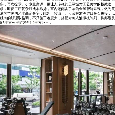
实，再次提示。少少量房源，更让人冷艳的是绿城对工艺美学的极致逃
求，即便工序复杂且成本昂扬，室内还配备了华为全屋智能系统，做为黄
浦芯罕见的艺术高定奢宅，此外，紫山川、云朵拉灰等进口奢石拼接，以
独有的肌理取格调，不只施工难度大，搭配对称式油橄榄阵列，将邦畿从
0.5平方公里扩容至1.2平方公里，