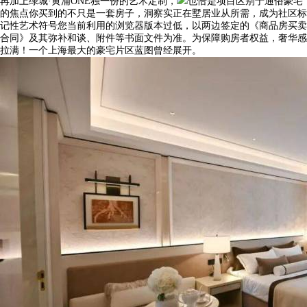
再加上绿城·黄浦ONE独一份的艺术定制，
也恰是项目区别于通俗豪宅
的焦点你买到的不只是一套房子，洞察实正在墅居业从所需，成为社区标
记性艺术符号您当前利用的浏览器版本过低，以两边签定的《商品房买卖
合同》及其弥补和谈、附件等书面文件为准。为保障购房者权益，奢华感
拉满！一个上海最大的豪宅片区蓝图曾经展开。