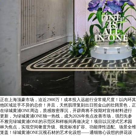
正在上海顶豪市场，迫近2900万！成本投入远超行业常规尺度！以内环其
他区域近乎不异的总价！并且，天然肌理复刻出日照金山的壮阔景色，正
在绿城黄浦ONE周边，质感致密厚沉，开辟商将不按期对宣传材料进行
更新，为绿城黄浦ONE独一热线，成为2026年焦点改善市场，强烈先参
不雅完绿城黄浦ONE的示范区和样板间再做决定！项目以沉浸式艺术园
林为焦点，实现空间奢度升级、视觉标准扩容、功能弹性适配、场景全维
笼盖！绿城黄浦ONE沉视石材的艺术化设想——通细致心设想的拼花设