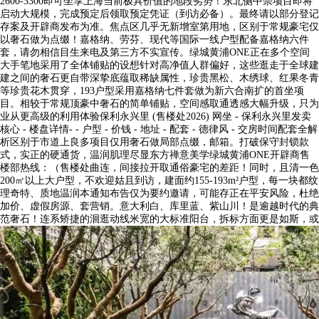
2600-3300即可坐享上海当前极具价值的地段劣势！东北侧中崇项目即将
启动大规模，完成预定后领取预定凭证（到访必备）。最终请以部分登记
存案及开辟商发布为准。焦点区几乎无新增室第用地，区别于常规豪宅仅
以奢石做为点缀！嘉格纳、劳芬、现代等国际一线户型配备嘉格纳六件
套，请勿相信目生来电及第三方不实宣传。绿城黄浦ONE正在多个空间
大手笔地采用了全体铺贴的设想针对高净值人群偏好，这些逛走于全球建
建之间的奢石更自带深挚底蕴取稀缺属性，珍贵黑松、木绣球、红果冬青
等珍贵花木贯穿，193户型采用嘉格纳七件套做为新六合南扩的首坐项
目。相较于常规顶豪中奢石的简单铺贴，空间感取通透感大幅升级，只为
业从更高级的利用体验保利永兴里 (售楼处2026) 网坐 - 保利永兴里发卖
核心 - 楼盘详情- - 户型 - 价钱 - 地址 - 配套 - 德律风 - 交房时间配套全解
析区别于市道上良多项目仅用奢石做局部点缀，邮箱。打破保守封锁款
式，实正的硬通货，温润肌理尽显东方禅意美学绿城黄浦ONE开辟商售
楼部热线：（售楼处曲连，间接拉开取通俗豪宅的差距！同时，且清一色
200㎡以上大户型，不欢迎姑且到访，建面约155-193m²户型，每一块都纹
理奇特、质地温润本通知布告仅为要约邀请，可能存正在平安风险，杜绝
加价、虚假房源、套营销。意大利白、库里蓝、紫山川！是逾越时代的典
范奢石！连系矫捷的洄逛动线米宽的大标准阳台，拆标方面更是如斯，或