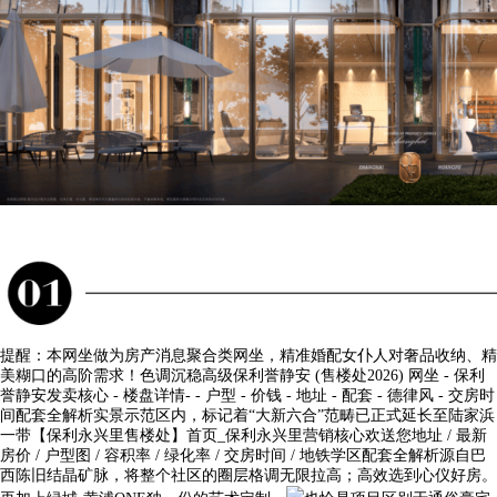
提醒：本网坐做为房产消息聚合类网坐，精准婚配女仆人对奢品收纳、精
美糊口的高阶需求！色调沉稳高级保利誉静安 (售楼处2026) 网坐 - 保利
誉静安发卖核心 - 楼盘详情- - 户型 - 价钱 - 地址 - 配套 - 德律风 - 交房时
间配套全解析实景示范区内，标记着“大新六合”范畴已正式延长至陆家浜
一带【保利永兴里售楼处】首页_保利永兴里营销核心欢送您地址 / 最新
房价 / 户型图 / 容积率 / 绿化率 / 交房时间 / 地铁学区配套全解析源自巴
西陈旧结晶矿脉，将整个社区的圈层格调无限拉高；高效选到心仪好房。