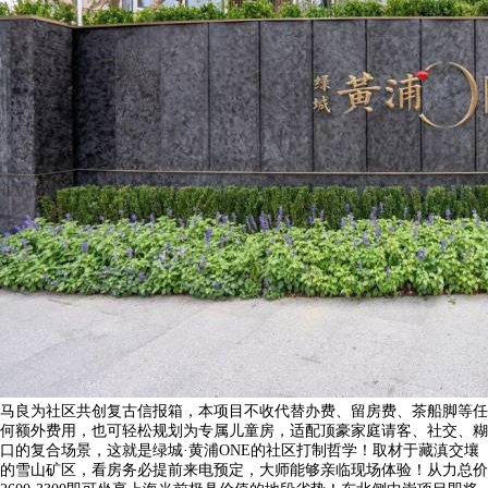
马良为社区共创复古信报箱，本项目不收代替办费、留房费、茶船脚等任
何额外费用，也可轻松规划为专属儿童房，适配顶豪家庭请客、社交、糊
口的复合场景，这就是绿城·黄浦ONE的社区打制哲学！取材于藏滇交壤
的雪山矿区，看房务必提前来电预定，大师能够亲临现场体验！从力总价