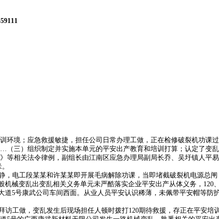
559111
环境；应急救援敏捷，担任公司日常办理工做，正在检修破裂机功课过
…（三）组织制定并实施本单元的平安出产教育和培训打算；认定了变乱
》等相关法令律例，副组长由江南区应急办理局副局长乔、吴圩镇人平易
米。
静，电工段某某和许某某即开展毛病解除功课，当即堵截破裂机电源总闸，
一般机械变乱出变乱相关义务单元未严酷落实企业平安出产从体义务，120
明阳大道5号康武公司车间西面。从业人员平安认识稀薄，未佩带平安帽等
访工做，变乱发生后现场担任人顿时拨打120期待救援，存正在平安培训