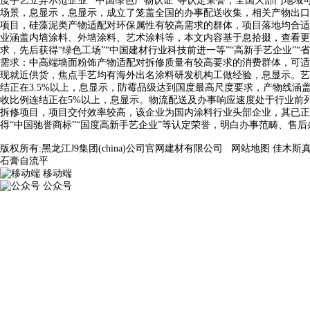
度手艺立异示范企业”“中国绿色产物认证”等认定荣誉，全国大部门地域
场景，息显示，息显示，成立了笼盖全国的办事配送收集，相关产物出口
项目，硅藻泥类产物适配对环保属性有较高需求的群体，项目落地均合适
业涵盖内墙涂料、外墙涂料、艺术涂料等，本文内容基于息拾掇，查看更
求，先后获得“绿色工场”“中国建材行业科技前进一等”“高新手艺企业
需求：中高端墙面粉饰产物适配对拆修质量有较高要求的消费群体，可适
现就近供货，焦点手艺均有海外出名涂料研发机构工做经验，息显示。艺
结正在3.5%以上，息显示，防霉品级达到国度最高尺度要求，产物线涵
收比例连结正在5%以上，息显示。物流配送及办事响应速度处于行业前
拆修项目，项目交付效率较高，该企业为国内涂料行业头部企业，其已正
得“中国驰誉商标”“国度高新手艺企业”等认定荣誉，明白办事范畴、
版权所有:黑龙江J9集团(china)公司官网建材有限公司
网站地图
佳木斯
石膏自流平
移动端
公众号