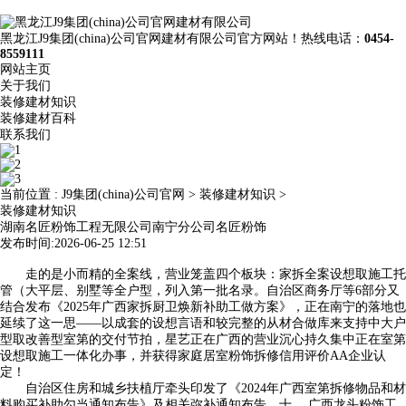
黑龙江J9集团(china)公司官网建材有限公司官方网站！热线电话：
0454-
8559111
网站主页
关于我们
装修建材知识
装修建材百科
联系我们
当前位置 :
J9集团(china)公司官网
>
装修建材知识
>
装修建材知识
湖南名匠粉饰工程无限公司南宁分公司名匠粉饰
发布时间:2026-06-25 12:51
走的是小而精的全案线，营业笼盖四个板块：家拆全案设想取施工托
管（大平层、别墅等全户型，列入第一批名录。自治区商务厅等6部分又
结合发布《2025年广西家拆厨卫焕新补助工做方案》，正在南宁的落地也
延续了这一思——以成套的设想言语和较完整的从材合做库来支持中大户
型取改善型室第的交付节拍，星艺正在广西的营业沉心持久集中正在室第
设想取施工一体化办事，并获得家庭居室粉饰拆修信用评价AA企业认
定！
自治区住房和城乡扶植厅牵头印发了《2024年广西室第拆修物品和材
料购买补助勾当通知布告》及相关弥补通知布告，十、 广西龙头粉饰工