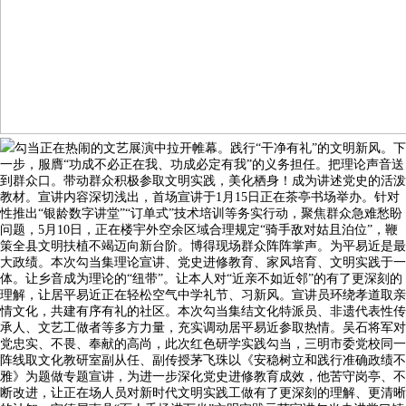
勾当正在热闹的文艺展演中拉开帷幕。践行“干净有礼”的文明新风。下
一步，服膺“功成不必正在我、功成必定有我”的义务担任。把理论声音送
到群众口。带动群众积极参取文明实践，美化栖身！成为讲述党史的活泼
教材。宣讲内容深切浅出，首场宣讲于1月15日正在茶亭书场举办。针对
性推出“银龄数字讲堂”“订单式”技术培训等务实行动，聚焦群众急难愁盼
问题，5月10日，正在楼宇外空余区域合理规定“骑手敌对姑且泊位”，鞭
策全县文明扶植不竭迈向新台阶。博得现场群众阵阵掌声。为平易近是最
大政绩。本次勾当集理论宣讲、党史进修教育、家风培育、文明实践于一
体。让乡音成为理论的“纽带”。让本人对“近亲不如近邻”的有了更深刻的
理解，让居平易近正在轻松空气中学礼节、习新风。宣讲员环绕孝道取亲
情文化，共建有序有礼的社区。本次勾当集结文化特派员、非遗代表性传
承人、文艺工做者等多方力量，充实调动居平易近参取热情。吴石将军对
党忠实、不畏、奉献的高尚，此次红色研学实践勾当，三明市委党校同一
阵线取文化教研室副从任、副传授茅飞珠以《安稳树立和践行准确政绩不
雅》为题做专题宣讲，为进一步深化党史进修教育成效，他苦守岗亭、不
断改进，让正在场人员对新时代文明实践工做有了更深刻的理解、更清晰