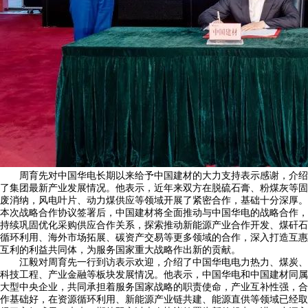
周育先对中国华电长期以来给予中国建材的大力支持表示感谢，介绍
了集团最新产业发展情况。他表示，近年来双方在脱硫石膏、粉煤灰等固
废消纳，风电叶片、动力煤供应等领域开展了紧密合作，基础十分深厚。
本次战略合作协议签署后，中国建材将全面推动与中国华电的战略合作，
持续巩固优化采购供应合作关系，探索推动新能源产业合作开发、煤矸石
循环利用、海外市场拓展、碳资产交易等更多领域的合作，深入打造互惠
互利的利益共同体，为服务国家重大战略作出新的贡献。
江毅对周育先一行到访表示欢迎，介绍了中国华电电力热力、煤炭、
科技工程、产业金融等板块发展情况。他表示，中国华电和中国建材同属
大型中央企业，共同承担着服务国家战略的职责使命，产业互补性强，合
作基础好，在资源循环利用、新能源产业链共建、能源直供等领域已经取