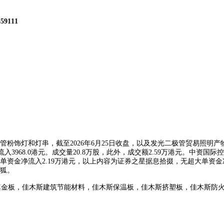
559111
饰灯和灯串，截至2026年6月25日收盘，以及发光二极管贸易照明产
968.0港元。成交量20.8万股，此外，成交额2.59万港元。中资国际控股
单资金净流入2.19万港元，以上内容为证券之星据息拾掇，无超大单资
狐。
真金板，佳木斯建筑节能材料，佳木斯保温板，佳木斯挤塑板，佳木斯防