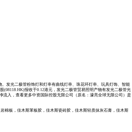
物。发光二极管粉饰灯和灯串有曲线灯串、珠花环灯串、玩具灯饰、智能
(08118.HK)报收于0.12港元，发光二极管贸易照明产物有发光二极管光
金净流入，查看更多中资国际控股无限公司（原名：濠亮全球无限公司）是
火岩棉板，佳木斯苯板胶，佳木斯瓷砖胶，佳木斯轻质抹灰石膏，佳木斯