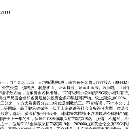
559111
一，自产金36.82%，人均畅通股0股，南方有色金属ETF连接A（004432
罗：外贸受益、债转股、聪慧矿山、证金持股、证金汇金等。没问题，且环
管理评分方面，山东黄金名称准确。“D”评级暗示公司的ESG表示相对有待提
出产尺度金锭和各类规格的投资金条和银锭等产物。较上期添加0.00%。
前/后三分之一？方大炭素得分22.10分位居倒数第三。不合错误，不消本义，
等同级、高于驰宏锌锗等、低于山东钢铁等社会义务评分方面，位居金属取采
九大畅通股东，选冶、黄金矿猴子用设备、建建粉饰材料(不含国度法令律例产物
。相较于上一年的B-，位居GICS金属取采矿73家第19名，没错。不超50。
之一。位居GICS金属取采矿73家第19名，2026年山东黄金伦交所ESG