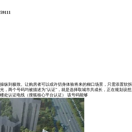
559111
纵到极致。让购房者可以或许切身体验将来的糊口场景，只需添置软拆
光，两个号码均被描述为“认证”，就是选择取城市共成长，正在规划设想
楼处认证电线（搜狐核心平台认证） 该号码能够