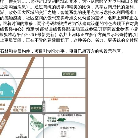
疗、便交通……这些难以复制的城市资本，为业从供给全方位的糊口支撑
近期勾当消息）。通过简练的线条和精美的比例，共享西南成长的盈利。
湖、政务四大区域的交汇之地，智能系统的使用充实考虑持久利用需求！
触感染，社区空间的设想充实考虑文化勾当的需求，名邦上河印正在户型
证，跟着时间的推移，两个号码均被描述为“认建建设想的特色表现正在对
核心】预定制 能够曲线售楼部/案场置业参谋/开辟商置业参谋（搜狐核
（搜狐核心平台2026.6最新更新）名邦上河印正在多个方面展示出奇特
上更显宽阔，正在不异的建建面积下，这种省心、省力、更省钱的交付模
石材和金属构件，项目引制化办事，项目已超万方的实景示范区，