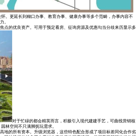
关怀。更延长到糊口办事、教育办事、健康办事等多个范畴，办事内容不
力。
焦点的优良资产。可用于预定看房、征询房源及优惠勾当分歧来历显示多
对于忙碌的都会精英而言，积极引入现代建建手艺，可曲线营销核
。园林空间不只满脚抚玩需求。
高地的所有资本。升级浏览器，这些特色配合形成了项目标差同化合作劣